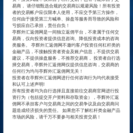
易商， 请仔细甄选合规的交易商以规避风险！所有投资
者的交易帐户应仅限本人使用，不应交予第三方操作，
任何由于接受第三方喊单、操盘等服务而导致的风险和
亏损应自己承担，责任自负！
亭辉外汇返佣网是一间独立返佣平台，不隶属于任何交
易商，仅向投资者提供信息咨询、降低投资成本的咨询
类服务。 亭辉外汇返佣网不邀约客户投资任何杠杆类的
金融产品，不接触投资者资金及账户信息，不提供交易
建议，不提供操盘服务，不推荐交易商， 投资者自行选
择交易商，亭辉外汇返佣网仅提供信息咨询，交易商的
任何行为均与亭辉外汇返佣网无关！
投资者在亭辉外汇返佣网进行任何咨询行为均代表接受
和认可上述声明!
所有投资者均为自行选择且直接前往交易商官网进行投
资行为（包括提交开户资料和存取资金），亭辉外汇返
佣网不承担客户与交易商之间的交易争议及由交易商问
题造成经济损失的责任。 如果您不了解杠杆类金融产品
市场的风险，请千万不要参与相关投资交易！